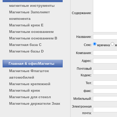
магнитные инструменты
Магнитные Заполняет
Содержание:
компонента
Магнитный крюк E
Магнитным основанием
Название:
Магнитным основанием B
Магнитная база С
Секс:
мужчина
ж
Магнитные базы D
Компания:
Адрес:
Главная & офисМагниты
Почтовый
Магнитные Флагшток
Кодекс:
автомобилей
Тел:
Магнитные крепежной
Магнитный крюк
факс:
Магнитные для стекол
Мобильный:
Магнитные держатели Знак
Электронная
почта: